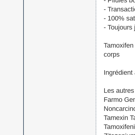
- Pilules 
- Transact
- 100% sat
- Toujours
Tamoxifen e
corps
Ingrédient 
Les autre
Farmo Gen
Noncarcin
Tamexin T
Tamoxifen