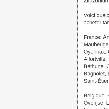
Zitazoniu
Voici quel
acheter ta
France: An
Maubeuge, 
Oyonnax, C
Alfortville
Béthune, C
Bagnolet, 
Saint-Étie
Belgique: 
Overijse, 