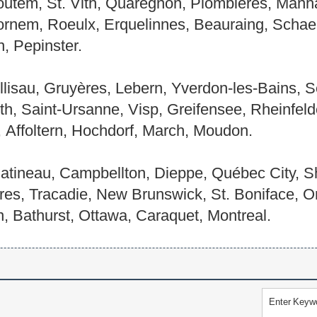
utem, St. Vith, Quaregnon, Plombières, Manhay
rnem, Roeulx, Erquelinnes, Beauraing, Schae
, Pepinster.
llisau, Gruyères, Lebern, Yverdon-les-Bains, S
th, Saint-Ursanne, Visp, Greifensee, Rheinfel
 Affoltern, Hochdorf, March, Moudon.
tineau, Campbellton, Dieppe, Québec City, S
eres, Tracadie, New Brunswick, St. Boniface, O
 Bathurst, Ottawa, Caraquet, Montreal.