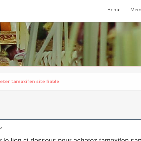
Home
Mem
eter tamoxifen site fiable
AM