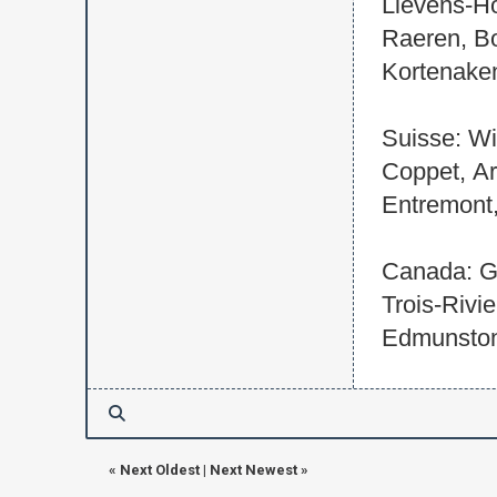
Lievens-Ho
Raeren, Bo
Kortenaken
Suisse: Wi
Coppet, Ar
Entremont,
Canada: Ga
Trois-Rivi
Edmunston,
«
Next Oldest
|
Next Newest
»