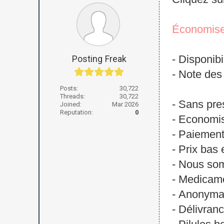
Cliquez su
Économise
- Disponibi
Posting Freak
- Note des 
Posts:
30,722
Threads:
30,722
- Sans pre
Joined:
Mar 2026
Reputation:
0
- Economis
- Paiement
- Prix bas 
- Nous som
- Medicame
- Anonymat
- Délivranc