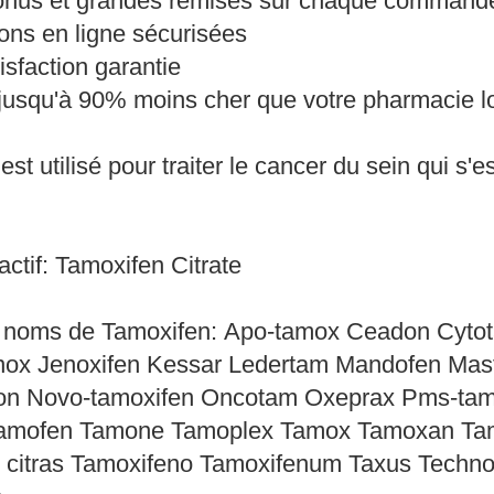
bonus et grandes remises sur chaque command
ions en ligne sécurisées
isfaction garantie
 jusqu'à 90% moins cher que votre pharmacie l
st utilisé pour traiter le cancer du sein qui s
actif: Tamoxifen Citrate
s noms de Tamoxifen: Apo-tamox Ceadon Cyto
ox Jenoxifen Kessar Ledertam Mandofen Mast
on Novo-tamoxifen Oncotam Oxeprax Pms-tamo
amofen Tamone Tamoplex Tamox Tamoxan Tamoxi
i citras Tamoxifeno Tamoxifenum Taxus Techn