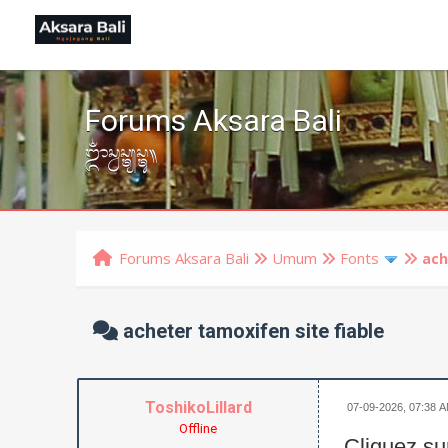
Forums Aksara Bali
ᬒᬁᬲ᭄ᬯᬲ᭄ᬢ᭄ᬬᬲ᭄ᬢᬸ᭟
Forums Aksara Bali
Umum
Fonts
ach
acheter tamoxifen site fiable
ToshikoLillard
07-09-2026, 07:38 
Offline