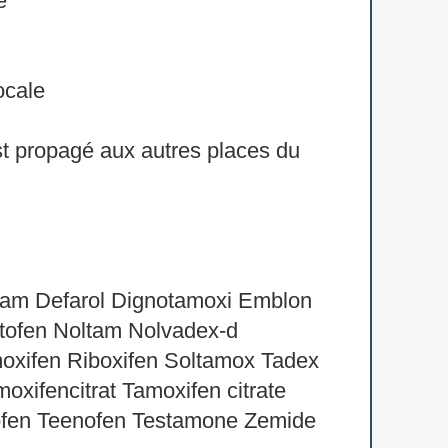
e
ocale
'est propagé aux autres places du
tam Defarol Dignotamoxi Emblon
ofen Noltam Nolvadex-d
xifen Riboxifen Soltamox Tadex
fencitrat Tamoxifen citrate
ofen Teenofen Testamone Zemide