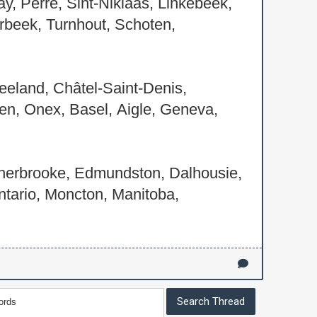
, Perre, Sint-Niklaas, Linkebeek,
rbeek, Turnhout, Schoten,
eeland, Châtel-Saint-Denis,
den, Onex, Basel, Aigle, Geneva,
herbrooke, Edmundston, Dalhousie,
ntario, Moncton, Manitoba,