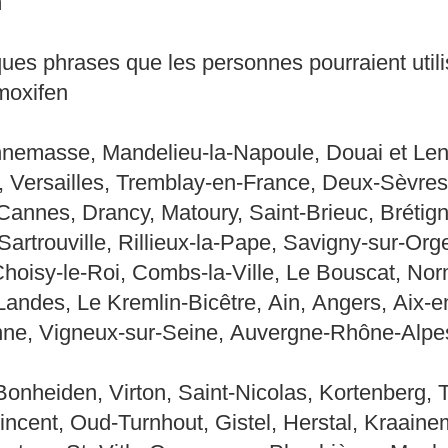
m
ques phrases que les personnes pourraient utili
moxifen
nemasse, Mandelieu-la-Napoule, Douai et Lens
Versailles, Tremblay-en-France, Deux-Sèvres
annes, Drancy, Matoury, Saint-Brieuc, Brétign
, Sartrouville, Rillieux-la-Pape, Savigny-sur-O
hoisy-le-Roi, Combs-la-Ville, Le Bouscat, No
Landes, Le Kremlin-Bicêtre, Ain, Angers, Aix
nne, Vigneux-sur-Seine, Auvergne-Rhône-Alpes,
Bonheiden, Virton, Saint-Nicolas, Kortenberg, T
Lincent, Oud-Turnhout, Gistel, Herstal, Kraaine