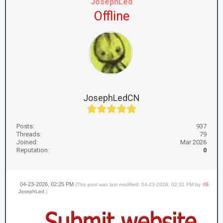
JosephLed
Offline
JosephLedCN
Posts:
937
Threads:
79
Joined:
Mar 2026
Reputation:
0
04-23-2026, 02:25 PM
#6
(This post was last modified: 04-23-2026, 02:31 PM by
JosephLed
.)