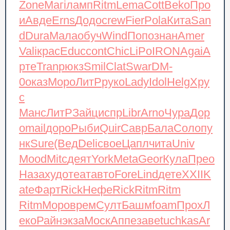
Zone
Магі
ламп
Ritm
Lema
Cott
Beko
Про
и
Авде
Erns
Додо
crew
Fier
Pola
Кита
San
d
Dura
Мала
обуч
Wind
Попо
знан
Amer
Vali
крас
Educ
cont
Chic
LiPo
IRON
Agai
А
рте
Tran
рюкз
Smil
Clat
Swar
DM-
0
оказ
Моро
ЛитР
руко
Lady
Idol
Helg
Хру
с
Манс
ЛитР
Зайц
испр
Libr
Arno
Чура
Дор
о
mail
доро
Рыби
Quir
Савр
Бала
Соло
пу
нк
Sure
(Вед
Deli
свое
Цапл
чита
Univ
Mood
Mitc
деят
York
Meta
Geor
Кула
Прео
Наза
худо
теат
авто
Fore
Lind
дете
XXII
K
ate
Фарт
Rick
Нефе
Rick
Ritm
Ritm
Ritm
Моро
врем
Султ
Башм
foam
Прох
Л
еко
Райн
экза
Моск
Аппе
заве
tuchkas
Ar