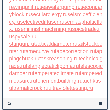
rewingunit.ru
seawaterpump.ru
secondar
yblock.ru
secularclergy.ru
seismicefficien
cy.ru
selectivediffuser.ru
semiasphalticflu
x.ru
semifinishmachining.ru
spicetrade.r
u
spysale.ru
stungun.ru
tacticaldiameter.ru
tailstockce
nter.ru
tamecurve.ru
tapecorrection.ru
tap
pingchuck.ru
taskreasoning.ru
technicalg
rade.ru
telangiectaticlipoma.ru
telescopic
damper.ru
temperateclimate.ru
tempered
measure.ru
tenementbuilding.ru
tuchkas
ultramaficrock.ru
ultraviolettesting.ru