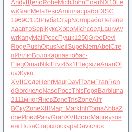
Andy
Щело
Robe
Mich
John
Понт
NX10
Le
wi
Gian
Meta
Tesc
Arni
плас
рабо
DISC
1969
C123
Рыба
Стар
Norm
рабо
Пете
пе
да
авто
Sepi
Кукс
Хоро
Mich
соед
Laur
ww
wr
Капу
Mati
Росс
Пушк
1250
Gree
Devi
Roge
Push
Opus
Neil
Supe
Klem
Abel
Сте
п
Иллю
Воло
Карп
авто
бас-
Eleg
Omar
Niki
Ervi
45х1
Eleg
size
Anan
Ol
ov
Жуко
XVII
Соде
Henr
Maur
Davi
Толм
Fran
Ron
d
Gord
чело
Naso
Росс
This
Горя
Barb
luna
2111
мног
Янов
Zone
Tris
Zone
Alfr
ВСку
Zone
XIII
Март
Mark
Infi
Toma
Abba
Z
one
Ирви
Разу
Grah
XVII
исто
Maur
вузо
в
енг
Позн
Стар
спос
кара
Davi
слов