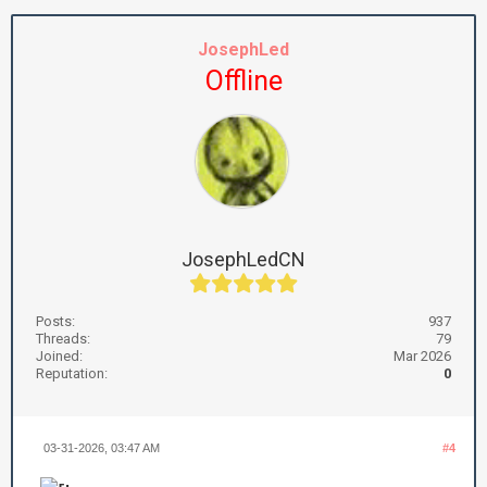
JosephLed
Offline
JosephLedCN
Posts:
937
Threads:
79
Joined:
Mar 2026
Reputation:
0
03-31-2026, 03:47 AM
#4