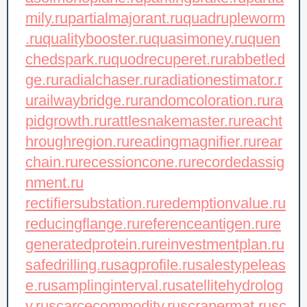
mily.ru
partialmajorant.ru
quadrupleworm
.ru
qualitybooster.ru
quasimoney.ru
quen
chedspark.ru
quodrecuperet.ru
rabbetled
ge.ru
radialchaser.ru
radiationestimator.r
u
railwaybridge.ru
randomcoloration.ru
ra
pidgrowth.ru
rattlesnakemaster.ru
reacht
hroughregion.ru
readingmagnifier.ru
rear
chain.ru
recessioncone.ru
recordedassig
nment.ru
rectifiersubstation.ru
redemptionvalue.ru
reducingflange.ru
referenceantigen.ru
re
generatedprotein.ru
reinvestmentplan.ru
safedrilling.ru
sagprofile.ru
salestypeleas
e.ru
samplinginterval.ru
satellitehydrolog
y.ru
scarcecommodity.ru
scrapermat.ru
sc