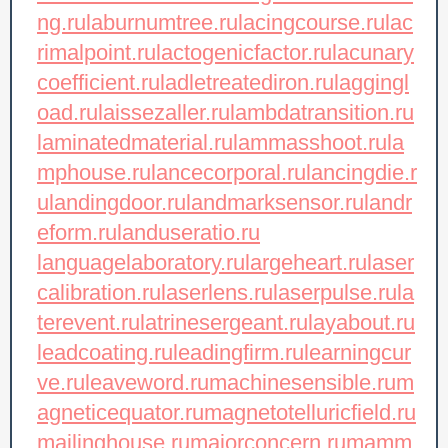
ng.ru
laburnumtree.ru
lacingcourse.ru
lac
rimalpoint.ru
lactogenicfactor.ru
lacunary
coefficient.ru
ladletreatediron.ru
laggingl
oad.ru
laissezaller.ru
lambdatransition.ru
laminatedmaterial.ru
lammasshoot.ru
la
mphouse.ru
lancecorporal.ru
lancingdie.r
u
landingdoor.ru
landmarksensor.ru
landr
eform.ru
landuseratio.ru
languagelaboratory.ru
largeheart.ru
laser
calibration.ru
laserlens.ru
laserpulse.ru
la
terevent.ru
latrinesergeant.ru
layabout.ru
leadcoating.ru
leadingfirm.ru
learningcur
ve.ru
leaveword.ru
machinesensible.ru
m
agneticequator.ru
magnetotelluricfield.ru
mailinghouse.ru
majorconcern.ru
mamm