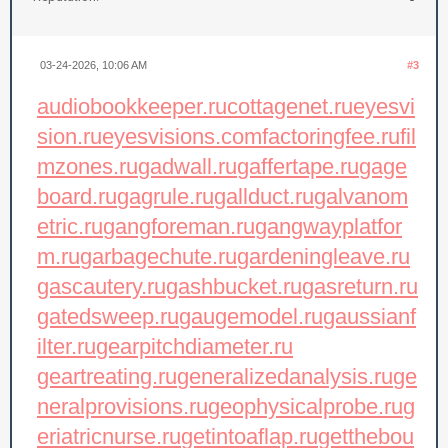
03-24-2026, 10:06 AM
#3
audiobookkeeper.ru
cottagenet.ru
eyesvi
sion.ru
eyesvisions.com
factoringfee.ru
fil
mzones.ru
gadwall.ru
gaffertape.ru
gage
board.ru
gagrule.ru
gallduct.ru
galvanom
etric.ru
gangforeman.ru
gangwayplatfor
m.ru
garbagechute.ru
gardeningleave.ru
gascautery.ru
gashbucket.ru
gasreturn.ru
gatedsweep.ru
gaugemodel.ru
gaussianf
ilter.ru
gearpitchdiameter.ru
geartreating.ru
generalizedanalysis.ru
ge
neralprovisions.ru
geophysicalprobe.ru
g
eriatricnurse.ru
getintoaflap.ru
getthebou