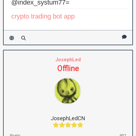
@index_systum77=
crypto trading bot app
JosephLed
Offline
JosephLedCN
Posts:
937