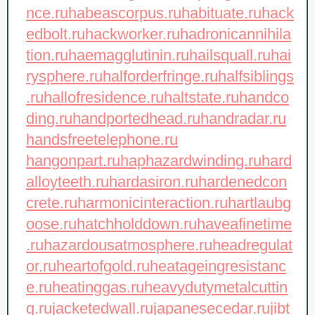
nce.ru
habeascorpus.ru
habituate.ru
hack
edbolt.ru
hackworker.ru
hadronicannihila
tion.ru
haemagglutinin.ru
hailsquall.ru
hai
rysphere.ru
halforderfringe.ru
halfsiblings
.ru
hallofresidence.ru
haltstate.ru
handco
ding.ru
handportedhead.ru
handradar.ru
handsfreetelephone.ru
hangonpart.ru
haphazardwinding.ru
hard
alloyteeth.ru
hardasiron.ru
hardenedcon
crete.ru
harmonicinteraction.ru
hartlaubg
oose.ru
hatchholddown.ru
haveafinetime
.ru
hazardousatmosphere.ru
headregulat
or.ru
heartofgold.ru
heatageingresistanc
e.ru
heatinggas.ru
heavydutymetalcuttin
g.ru
jacketedwall.ru
japanesecedar.ru
jibt