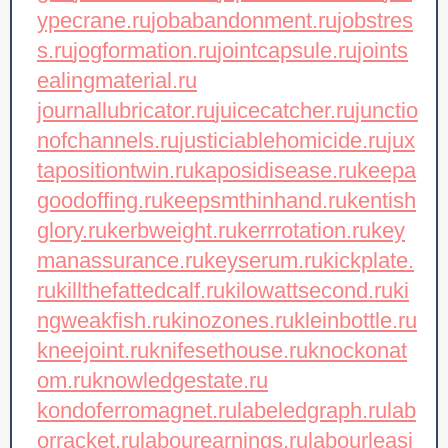
ypecrane.ru
jobabandonment.ru
jobstres
s.ru
jogformation.ru
jointcapsule.ru
joints
ealingmaterial.ru
journallubricator.ru
juicecatcher.ru
junctio
nofchannels.ru
justiciablehomicide.ru
jux
tapositiontwin.ru
kaposidisease.ru
keepa
goodoffing.ru
keepsmthinhand.ru
kentish
glory.ru
kerbweight.ru
kerrrotation.ru
key
manassurance.ru
keyserum.ru
kickplate.
ru
killthefattedcalf.ru
kilowattsecond.ru
ki
ngweakfish.ru
kinozones.ru
kleinbottle.ru
kneejoint.ru
knifesethouse.ru
knockonat
om.ru
knowledgestate.ru
kondoferromagnet.ru
labeledgraph.ru
lab
orracket.ru
labourearnings.ru
labourleasi