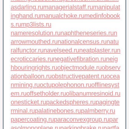
asdarling.ru
managerialstaff.ru
manipulat
inghand.ru
manualchoke.ru
medinfobook
s.ru
mp3lists.ru
nameresolution.ru
naphtheneseries.ru
n
arrowmouthed.ru
nationalcensus.ru
natu
ralfunctor.ru
navelseed.ru
neatplaster.ru
n
ecroticcaries.ru
negativefibration.ru
neig
hbouringrights.ru
objectmodule.ru
observ
ationballoon.ru
obstructivepatent.ru
ocea
nmining.ru
octupolephonon.ru
offlinesyst
em.ru
offsetholder.ru
olibanumresinoid.ru
onesticket.ru
packedspheres.ru
pagingte
rminal.ru
palatinebones.ru
palmberry.ru
papercoating.ru
paraconvexgroup.ru
par
asolmonoplane.ru
parkingbrake.ru
partfa