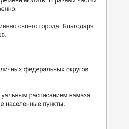
времени молитв. В разных частях
венно.
менно своего города. Благодаря
ов.
зличных федеральных округов
ктуальным расписанием намаза,
ие населенные пункты.