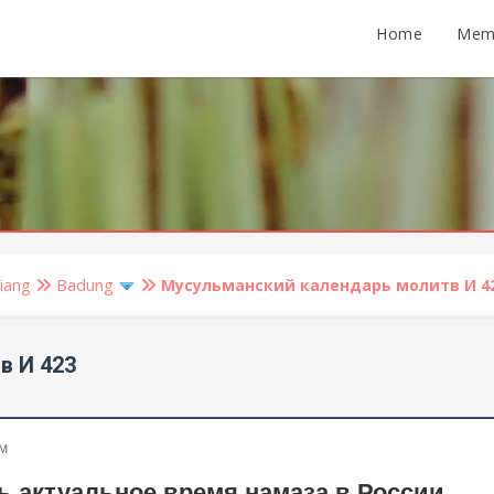
Home
Mem
iang
Badung
Мусульманский календарь молитв И 4
в И 423
PM