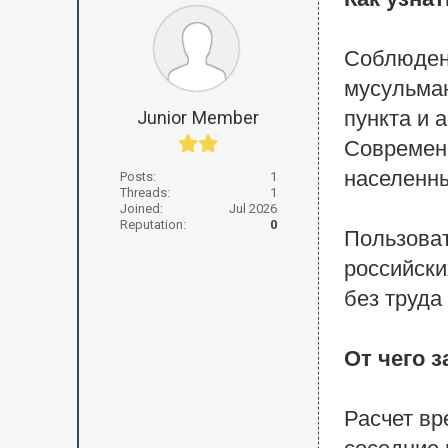
Как узна
Соблюдени
мусульман
пункта и 
Junior Member
Современ
населенны
Posts:
1
Threads:
1
Joined:
Jul 2026
Reputation:
0
Пользоват
российски
без труда
От чего 
Расчет вр