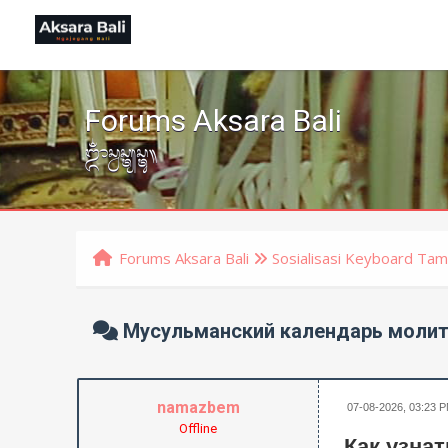
Forums Aksara Bali
ᬒᬁᬲ᭄ᬯᬲ᭄ᬢ᭄ᬬᬲ᭄ᬢᬸ᭟
Forums Aksara Bali
Sosialisasi Keyboard Tam
Мусульманский календарь молит
namazbem
07-08-2026, 03:23 
Offline